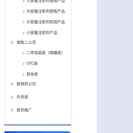
大容量注射剂玻瓶产品
大容量注射剂塑瓶产品
大容量注射剂软袋产品
小容量注射剂产品
销售二公司
二甲双胍类（降糖类）
OTC类
其他类
新特药公司
外贸部
新药推广